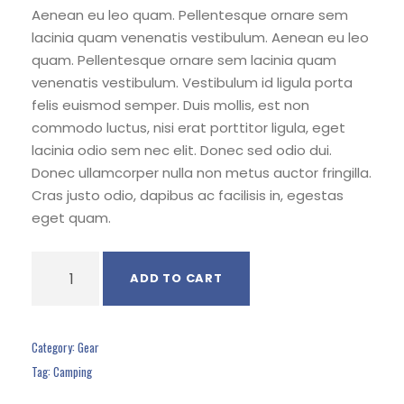
mer
Aenean eu leo quam. Pellentesque ornare sem
rating
s
lacinia quam venenatis vestibulum. Aenean eu leo
quam. Pellentesque ornare sem lacinia quam
venenatis vestibulum. Vestibulum id ligula porta
felis euismod semper. Duis mollis, est non
commodo luctus, nisi erat porttitor ligula, eget
lacinia odio sem nec elit. Donec sed odio dui.
Donec ullamcorper nulla non metus auctor fringilla.
Cras justo odio, dapibus ac facilisis in, egestas
eget quam.
F
ADD TO CART
l
a
s
Category:
Gear
h
Tag:
Camping
L
i